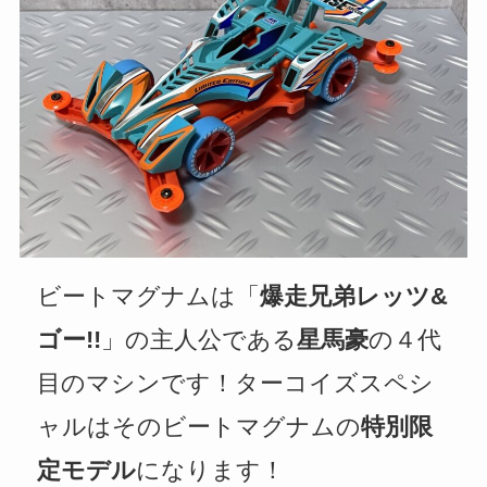
ビートマグナムは「
爆走兄弟レッツ&
ゴー!!
」の主人公である
星馬豪
の４代
目のマシンです！ターコイズスペシ
ャルはそのビートマグナムの
特別限
定モデル
になります！