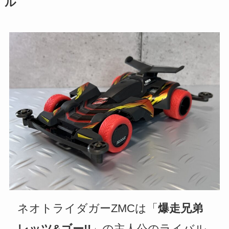
ル
ネオトライダガーZMCは「
爆走兄弟
レッツ&ゴー!!
」の主人公のライバル