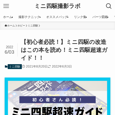
ミニ四駆撮影ラボ
ホーム
撮影テクニック
オススメバッグ
リンク集
パーツ図鑑
ホーム
ホビー
ミニ四駆
【初心者必読！】ミニ四駆の改造
2022
はこの本を読め！ミニ四駆超速ガ
6/03
イド！！
2021年8月20日
2022年6月3日
ミニ四駆